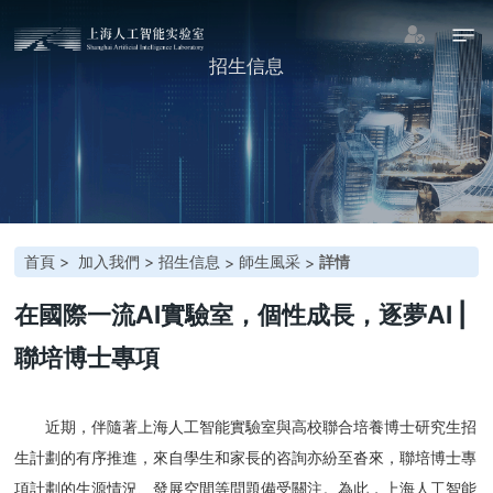
招生信息
首頁
> 加入我們 >
招生信息
師生風采
詳情
>
>
在國際一流AI實驗室，個性成長，逐夢AI |
聯培博士專項
近期，伴隨著上海人工智能實驗室與高校聯合培養博士研究生招
生計劃的有序推進，來自學生和家長的咨詢亦紛至沓來，聯培博士專
項計劃的生源情況、發展空間等問題備受關注。為此，上海人工智能