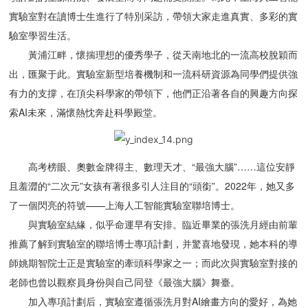
實驗室對在讀博士生進行了特別采訪，帶領大家走進真實、多彩的實
驗室學習生活。
黃浦江畔，懷揣理想的優秀學子，從天南地北的一流高校脫穎而
出，匯聚于此。實驗室新型培養機制和一流科研資源為同學們提供強
有力的支撐，在頂尖科學家的帶領下，他們正沿著各自的興趣方向探
索AI未來，滿懷熱忱奔赴科學殿堂。
高考榜眼、奧數金牌得主、數理天才、“最強大腦”……這位安靜
且羞澀的“二次元”女孩有著很多引人注目的“頭銜”。2022年，她又多
了一個閃亮的符號——上海人工智能實驗室聯培博士。
與實驗室結緣，似乎命運早有安排。臨近畢業的張洗月經由前輩
推薦了解到實驗室的聯培博士專項計劃，并驚喜地發現，她本科的導
師姚期智院士正是實驗室的牽頭科學家之一；而此次與實驗室對接的
老師也曾以觀察員身份與自己同登《最強大腦》舞臺。
加入專項計劃后，實驗室遵循張洗月對AI繪畫方向的愛好，為她