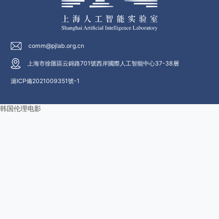
comm@pjlab.org.cn
上海市徐匯區云錦路701號西岸國際人工智能中心37-38層
滬ICP備2021009351號-1
韩国伦理电影