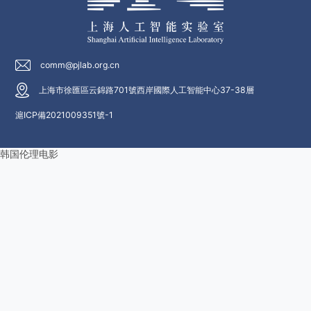
comm@pjlab.org.cn
上海市徐匯區云錦路701號西岸國際人工智能中心37-38層
滬ICP備2021009351號-1
韩国伦理电影