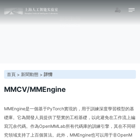
新聞動態
Dynamics
首頁
新聞動態
詳情
>
>
MMCV/MMEngine
MMEngine
是一個基于PyTorch實現的，用于訓練深度學習模型的基
礎庫。它為開發人員提供了堅實的工程基礎，以此避免在工作流上編
寫冗余代碼。作為OpenMMLab所有代碼庫的訓練引擎，其在不同研
究領域支持了上百個算法。此外，MMEngine也可以用于非OpenM